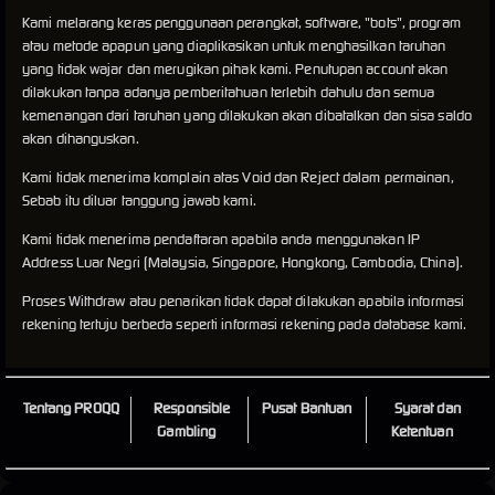
Kami melarang keras penggunaan perangkat, software, "bots", program
atau metode apapun yang diaplikasikan untuk menghasilkan taruhan
yang tidak wajar dan merugikan pihak kami. Penutupan account akan
dilakukan tanpa adanya pemberitahuan terlebih dahulu dan semua
kemenangan dari taruhan yang dilakukan akan dibatalkan dan sisa saldo
akan dihanguskan.
Kami tidak menerima komplain atas Void dan Reject dalam permainan,
Sebab itu diluar tanggung jawab kami.
Kami tidak menerima pendaftaran apabila anda menggunakan IP
Address Luar Negri (Malaysia, Singapore, Hongkong, Cambodia, China).
Proses Withdraw atau penarikan tidak dapat dilakukan apabila informasi
rekening tertuju berbeda seperti informasi rekening pada database kami.
Tentang PROQQ
Responsible
Pusat Bantuan
Syarat dan
Gambling
Ketentuan