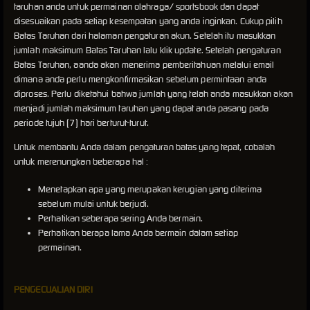
taruhan anda untuk permainan olahraga/ sportsbook dan dapat
disesuaikan pada setiap kesempatan yang anda inginkan. Cukup pilih
Batas Taruhan dari halaman pengaturan akun. Setelah itu masukkan
jumlah maksimum Batas Taruhan lalu klik update. Setelah pengaturan
Batas Taruhan, aanda akan menerima pemberitahuan melalui email
dimana anda perlu mengkonfirmasikan sebelum permintaan anda
diproses. Perlu diketahui bahwa jumlah yang telah anda masukkan akan
menjadi jumlah maksimum taruhan yang dapat anda pasang pada
periode tujuh (7) hari berturut-turut.
Untuk membantu Anda dalam pengaturan batas yang tepat, cobalah
untuk merenungkan beberapa hal :
Menetapkan apa yang merupakan kerugian yang diterima
sebelum mulai untuk berjudi.
Perhatikan seberapa sering Anda bermain.
Perhatikan berapa lama Anda bermain dalam setiap
permainan.
PENGECUALIAN DIRI