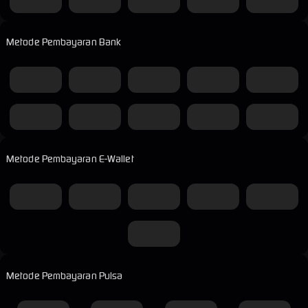
Metode Pembayaran Bank
Metode Pembayaran E-Wallet
Metode Pembayaran Pulsa