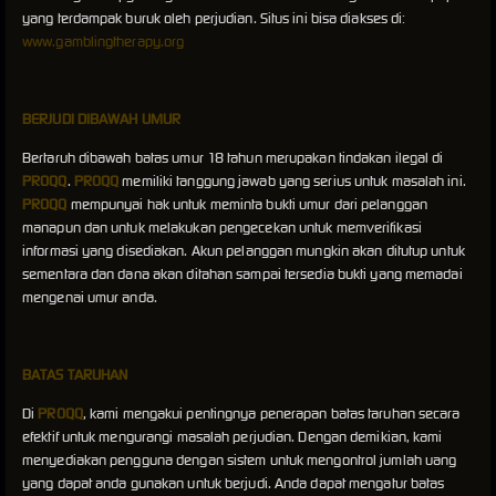
yang terdampak buruk oleh perjudian. Situs ini bisa diakses di:
www.gamblingtherapy.org
BERJUDI DIBAWAH UMUR
Bertaruh dibawah batas umur 18 tahun merupakan tindakan ilegal di
PROQQ
.
PROQQ
memiliki tanggung jawab yang serius untuk masalah ini.
PROQQ
mempunyai hak untuk meminta bukti umur dari pelanggan
manapun dan untuk melakukan pengecekan untuk memverifikasi
informasi yang disediakan. Akun pelanggan mungkin akan ditutup untuk
sementara dan dana akan ditahan sampai tersedia bukti yang memadai
mengenai umur anda.
BATAS TARUHAN
Di
PROQQ
, kami mengakui pentingnya penerapan batas taruhan secara
efektif untuk mengurangi masalah perjudian. Dengan demikian, kami
menyediakan pengguna dengan sistem untuk mengontrol jumlah uang
yang dapat anda gunakan untuk berjudi. Anda dapat mengatur batas